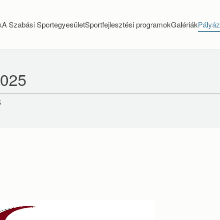
k
A Szabási Sportegyesület
Sportfejlesztési programok
Galériák
Pályáz
2025
5