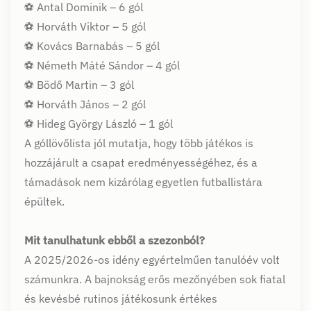
⚽️ Antal Dominik – 6 gól
⚽️ Horváth Viktor – 5 gól
⚽️ Kovács Barnabás – 5 gól
⚽️ Németh Máté Sándor – 4 gól
⚽️ Bödő Martin – 3 gól
⚽️ Horváth János – 2 gól
⚽️ Hideg György László – 1 gól
A góllövőlista jól mutatja, hogy több játékos is
hozzájárult a csapat eredményességéhez, és a
támadások nem kizárólag egyetlen futballistára
épültek.
Mit tanulhatunk ebből a szezonból?
A 2025/2026-os idény egyértelműen tanulóév volt
számunkra. A bajnokság erős mezőnyében sok fiatal
és kevésbé rutinos játékosunk értékes