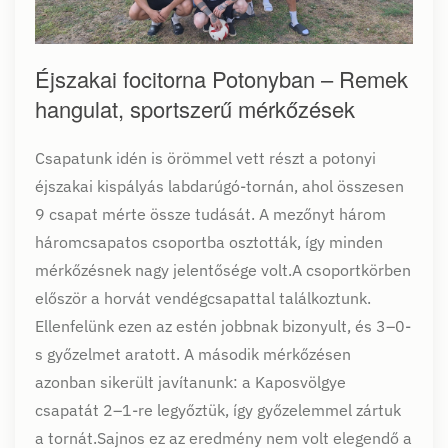
Éjszakai focitorna Potonyban – Remek
hangulat, sportszerű mérkőzések
Csapatunk idén is örömmel vett részt a potonyi
éjszakai kispályás labdarúgó-tornán, ahol összesen
9 csapat mérte össze tudását. A mezőnyt három
háromcsapatos csoportba osztották, így minden
mérkőzésnek nagy jelentősége volt.A csoportkörben
először a horvát vendégcsapattal találkoztunk.
Ellenfelünk ezen az estén jobbnak bizonyult, és 3–0-
s győzelmet aratott. A második mérkőzésen
azonban sikerült javítanunk: a Kaposvölgye
csapatát 2–1-re legyőztük, így győzelemmel zártuk
a tornát.Sajnos ez az eredmény nem volt elegendő a