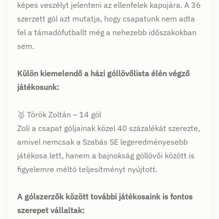
képes veszélyt jelenteni az ellenfelek kapujára. A 36
szerzett gól azt mutatja, hogy csapatunk nem adta
fel a támadófutballt még a nehezebb időszakokban
sem.
Külön kiemelendő a házi góllövőlista élén végző
játékosunk:
🥇 Török Zoltán – 14 gól
Zoli a csapat góljainak közel 40 százalékát szerezte,
amivel nemcsak a Szabás SE legeredményesebb
játékosa lett, hanem a bajnokság góllövői között is
figyelemre méltó teljesítményt nyújtott.
A gólszerzők között további játékosaink is fontos
szerepet vállaltak: