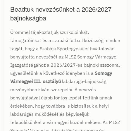
Beadtuk nevezésünket a 2026/2027
bajnokságba
Örömmel tájékoztatjuk szurkolóinkat,
támogatóinkat és a szabási futball közösség minden
tagját, hogy a Szabási Sportegyesület hivatalosan
benyújtotta nevezését az MLSZ Somogy Vármegyei
Igazgatóságához a 2026/2027-es bajnoki szezonra.
Egyesületünk a következő idényben is a
Somogy
Vármegyei III. osztályú
labdarúgó-bajnokság
mezőnyében kíván szerepelni. A nevezés
benyújtásával újabb fontos lépést tettünk annak
érdekében, hogy továbbra is biztosítsuk a helyi
labdarúgás működését és képviseljük
településünket a vármegyei küzdelmekben. Az MLSZ
Somogy Vármegyei Igazgatósága szervezi és