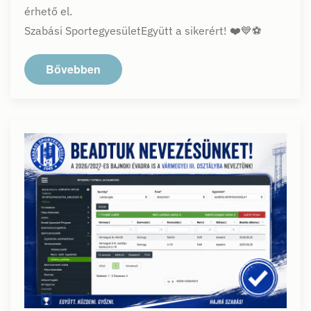
érhető el.
Szabási SportegyesületEgyütt a sikerért! ❤️💙⚽
Bővebben