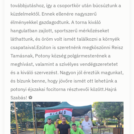
továbbjutáshoz, így a csoportkör után búcsúztunk a
küzdelmektől. Ennek ellenére nagyszerű
élményekkel gazdagodtunk. A torna kiváló
hangulatban zajlott, sportszerű mérkőzéseket
láthattunk, és öröm volt ismét találkozni a környék
csapataival.Ezúton is szeretnénk megköszönni Reisz
Tamásnak, Potony község polgármesterének a
meghívást, valamint a szívélyes vendégszeretetet
és a kiváló szervezést. Nagyon jól éreztük magunkat,
és bízunk benne, hogy jövőre ismét ott lehetünk a
potonyi éjszakai focitorna résztvevői között.Hajrá
Szabás! ⚽