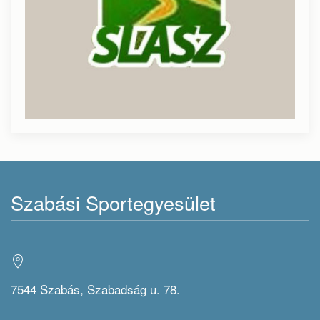
Szabási Sportegyesület
7544 Szabás, Szabadság u. 78.