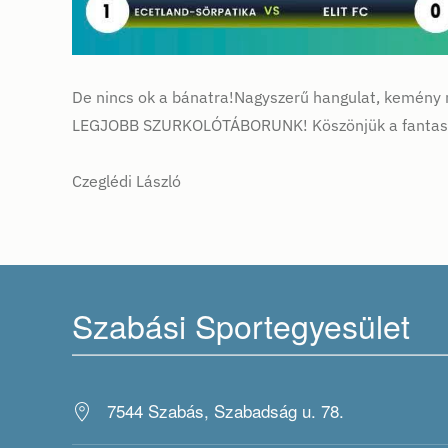
De nincs ok a bánatra!Nagyszerű hangulat, kemény m
LEGJOBB SZURKOLÓTÁBORUNK! Köszönjük a fantaszti
Czeglédi László
Szabási Sportegyesület
7544 Szabás, Szabadság u. 78.