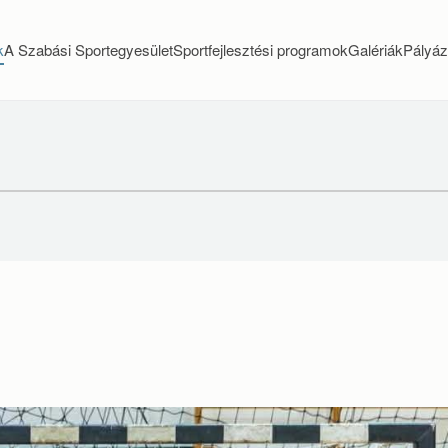
k
A Szabási Sportegyesület
Sportfejlesztési programok
Galériák
Pályáz