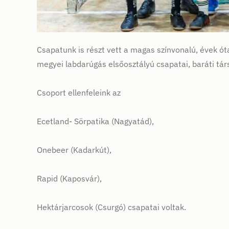
Csapatunk is részt vett a magas színvonalú, évek ót
megyei labdarúgás elsőosztályú csapatai, baráti tár
Csoport ellenfeleink az
Ecetland- Sörpatika (Nagyatád),
Onebeer (Kadarkút),
Rapid (Kaposvár),
Hektárjarcosok (Csurgó) csapatai voltak.