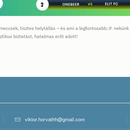
eccsek, tisztes helytállás – és ami a legfontosabb:🎉 nekünk 
kus biztatást, hatalmas erőt adott!
viktor.horvathh@gmail.com