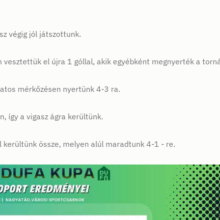
z végig jól játszottunk.
vesztettük el újra 1 góllal, akik egyébként megnyerték a torná
latos mérkőzésen nyertünk 4-3 ra.
, így a vigasz ágra kerültünk.
 kerültünk össze, melyen alúl maradtunk 4-1 - re.