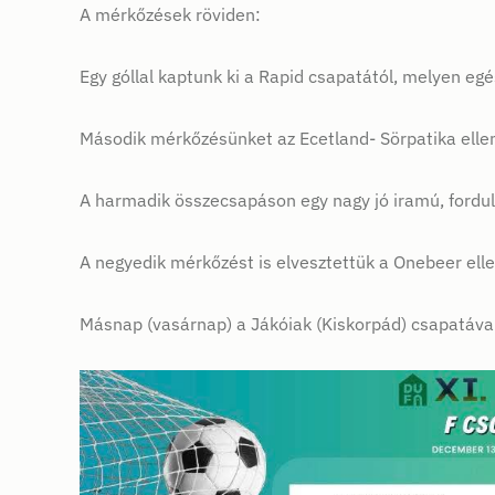
A mérkőzések röviden:
Egy góllal kaptunk ki a Rapid csapatától, melyen egés
Második mérkőzésünket az Ecetland- Sörpatika ellen 
A harmadik összecsapáson egy nagy jó iramú, fordu
A negyedik mérkőzést is elvesztettük a Onebeer ellen
Másnap (vasárnap) a Jákóiak (Kiskorpád) csapatával